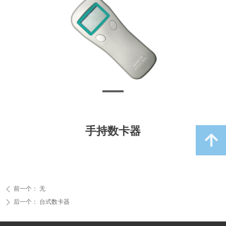
手持数卡器
녕
前一个：
无
ꄴ
后一个：
台式数卡器
ꄲ