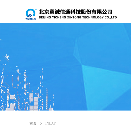
首页
ꄲ
INLAY