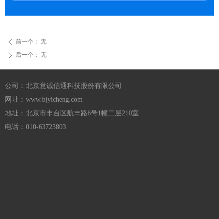
前一个：
无
ꄴ
后一个：
无
ꄲ
公司：
北京意诚信通科技股份有限公司
网址：
www.bjyicheng.com
地址：
北京市丰台区航丰路6号1幢二层210室
电话：
010-63723803