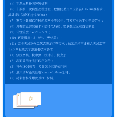
（5）车票应具备防冲突机制；
（6）车票的一次典型处理过程，数据的丢失率应符合ITU-T标准要求，
其处理时间应不超过300ms；
（7）车票内数据保存时间应不小于10年，可擦写次数不少于10万次；
（8）具有防止突然拔卡和防掉电功能，交易数据应能自动恢复；
（9）环境温度：-25℃～50℃；
（10）环境湿度：5～95%（无结露）；
（11）票卡天线制作工艺需满足运营需求：如采用超声波植入天线工艺；
1.2.3 单程票类车票主要技术要求
（1）须抗磨损、抗摩擦、抗冲击、抗变形；
（2）表面采用激光打印序列号；
（3）符合ISO10373，及ISO14443通信特性；
（4）最大读写距离应在50mm～100mm之间；
（5）封装材料采用优质PET材料。