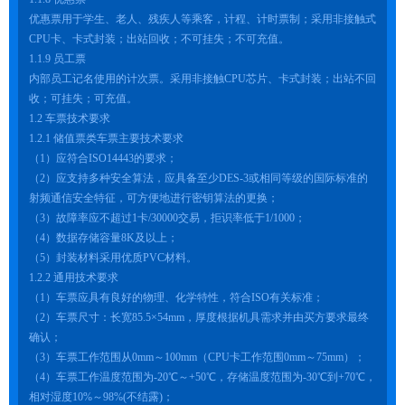
优惠票用于学生、老人、残疾人等乘客，计程、计时票制；采用非接触式
CPU卡、卡式封装；出站回收；不可挂失；不可充值。
1.1.9 员工票
内部员工记名使用的计次票。采用非接触CPU芯片、卡式封装；出站不回
收；可挂失；可充值。
1.2 车票技术要求
1.2.1 储值票类车票主要技术要求
（1）应符合ISO14443的要求；
（2）应支持多种安全算法，应具备至少DES-3或相同等级的国际标准的
射频通信安全特征，可方便地进行密钥算法的更换；
（3）故障率应不超过1卡/30000交易，拒识率低于1/1000；
（4）数据存储容量8K及以上；
（5）封装材料采用优质PVC材料。
1.2.2 通用技术要求
（1）车票应具有良好的物理、化学特性，符合ISO有关标准；
（2）车票尺寸：长宽85.5×54mm，厚度根据机具需求并由买方要求最终
确认；
（3）车票工作范围从0mm～100mm（CPU卡工作范围0mm～75mm）；
（4）车票工作温度范围为-20℃～+50℃，存储温度范围为-30℃到+70℃，
相对湿度10%～98%(不结露)；