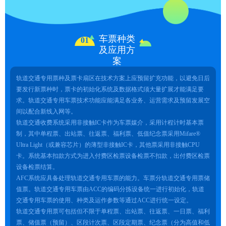
车票种类
01
及应用方
案
轨道交通专用票种及票卡扇区在技术方案上应预留扩充功能，以避免日后
要发行新票种时，票卡的初始化系统及数据格式须大量扩展才能满足要
求。轨道交通专用车票技术功能应能满足各业务、运营需求及预留发展空
间以配合新线入网等。
轨道交通收费系统采用非接触IC卡作为车票媒介，采用计程计时基本票
制，其中单程票、出站票、往返票、福利票、低值纪念票采用Mifare®
Ultra Light（或兼容芯片）的薄型非接触IC卡，其他票采用非接触CPU
卡。系统基本扣款方式为进入付费区检票设备检票不扣款，出付费区检票
设备检票结算。
AFC系统应具备处理轨道交通专用车票的能力。车票分轨道交通专用票储
值票。轨道交通专用车票由ACC的编码分拣设备统一进行初始化，轨道
交通专用车票的使用、种类及运作参数等通过ACC进行统一设定。
轨道交通专用票可包括但不限于单程票、出站票、往返票、一日票、福利
票、储值票（预留）、区段计次票、区段定期票、纪念票（分为高值和低